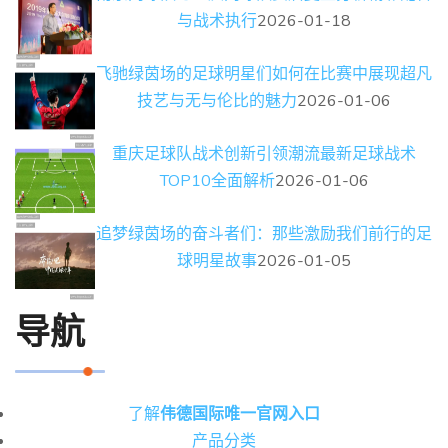
与战术执行
2026-01-18
飞驰绿茵场的足球明星们如何在比赛中展现超凡
技艺与无与伦比的魅力
2026-01-06
重庆足球队战术创新引领潮流最新足球战术
TOP10全面解析
2026-01-06
追梦绿茵场的奋斗者们：那些激励我们前行的足
球明星故事
2026-01-05
导航
了解
伟德国际唯一官网入口
产品分类