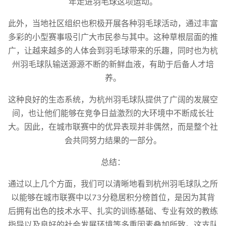
年走进羽毛球这项运动。
此外，当地社区组织也积极开展各种羽毛球活动，通过丰富
多彩的小型赛事吸引广大市民参与其中。这种草根层面的推
广，让越来越多的人体会到羽毛球带来的乐趣，同时也为杭
州羽毛球队输送源源不断的新鲜血液，有助于后备人才培
养。
这种良好的生态系统，为杭州羽毛球队提供了广阔的发展空
间，也让他们能够在竞争日益激烈的大环境中不断成长壮
大。因此，在城市联赛中的优异表现并非偶然，而是整个社
会共同努力结果的一部分。
总结：
通过以上几个方面，我们可以清晰地看到杭州羽毛球队之所
以能够在城市联赛中以73分稳居积分榜首位，是因为其背
后拥有出色的技术水平、扎实的训练基础、专业有效的教练
指导以及良好的社会发展环境等多重因素叠加所致。这支队