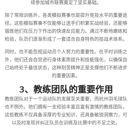
续参加城市联赛奠定了坚实基础。
除了常规训练外，各类模拟赛事也是提升竞技水平的重要途
径。这些模拟赛事不仅能够让选手们积累实战经验，还能够
锻炼他们在压力下作出的快速反应能力。通过不断地磨练和
检验，队员们逐渐形成了一套适合自身特色的技战术体系。
同时，也不能忽视运动员个人努力的重要性。在平时训练之
外，他们还会自觉进行身体素质提升和技能强化，以确保自
己始终处于最佳状态，这种刻苦精神正是支撑他们不断进步
的重要因素。
3、教练团队的重要作用
教练团队对于一个运动队的发展至关重要，而杭州羽毛球队
也不例外。他们拥有一支经验丰富且富有激情的教练团队，
这些教练不仅具备深厚的专业知识，还具备敏锐洞察力，可
以及时发现并纠正队员在训练及比赛中的不足之处。