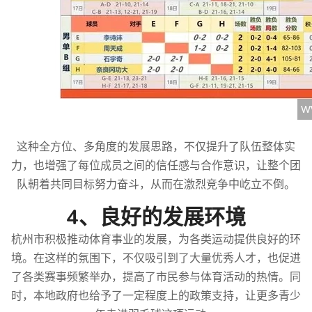
这种全方位、多角度的发展思路，不仅提升了队伍整体实
力，也增强了每位成员之间的信任感与合作意识，让整个团
队朝着共同目标努力奋斗，从而在激烈竞争中屹立不倒。
4、良好的发展环境
杭州市积极推动体育事业的发展，为各类运动提供良好的环
境。在这样的氛围下，不仅吸引到了大量优秀人才，也促进
了各类赛事频繁举办，提高了市民参与体育活动的热情。同
时，本地政府也给予了一定程度上的政策支持，让更多青少