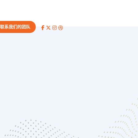
联系我们的团队