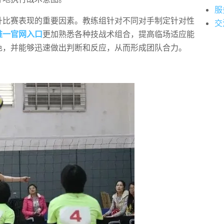
服
升比赛表现的重要因素。教练组针对不同对手制定针对性
交
唯一官网入口
更加熟悉各种技战术组合，提高临场适应能
色，并能够迅速做出判断和反应，从而形成团队合力。