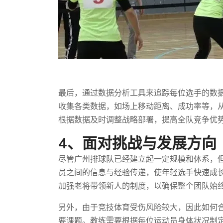
最后，通过数据分析工具来追踪每位选手的数
收集各类数据，如场上移动距离、成功率等，
根据数据及时调整战略部署，提高全队竞争优
4、面对挑战与发展方向
尽管广州排球队已经建立起一定规模和体系，
员之间的信息与经验传递，使年轻选手快速成
加强老将带领新人的制度，以确保整个团队始
另外，由于竞技体育受伤风险较大，因此如何
要课题。教练需要根据每位运动员身体状况制