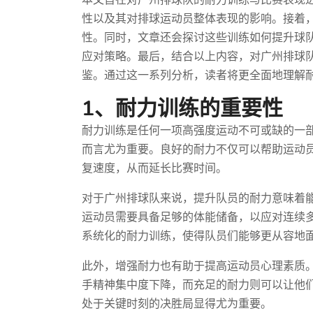
本文旨在对广州排球队的耐力训练与比赛表现
性以及其对排球运动员整体表现的影响。接着
性。同时，文章还会探讨这些训练如何提升球
应对策略。最后，结合以上内容，对广州排球
鉴。通过这一系列分析，读者将更全面地理解
1、耐力训练的重要性
耐力训练是任何一项高强度运动不可或缺的一
而言尤为重要。良好的耐力不仅可以帮助运动
复速度，从而延长比赛时间。
对于广州排球队来说，提升队员的耐力意味着
运动员需要具备足够的体能储备，以应对连续
系统化的耐力训练，使得队员们能够更从容地
此外，增强耐力也有助于提高运动员心理素质
手精神集中度下降，而充足的耐力则可以让他
处于关键时刻的决胜局显得尤为重要。