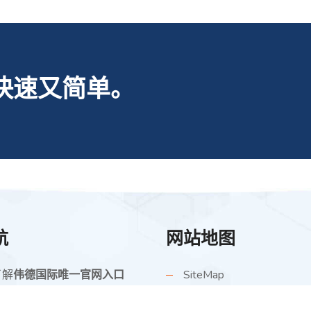
快速又简单。
航
网站地图
了解
伟德国际唯一官网入口
SiteMap
产品分类
集团动态