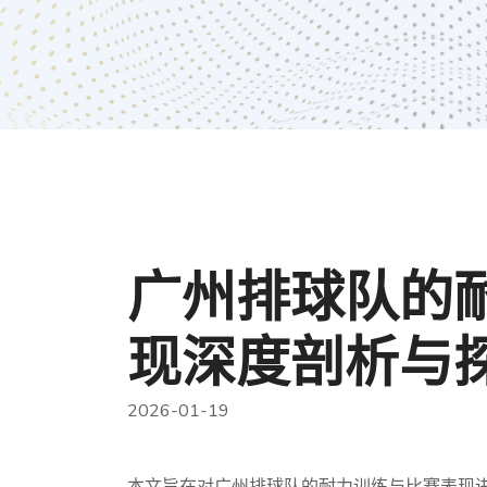
广州排球队的
现深度剖析与
2026-01-19