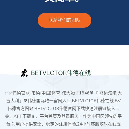
联系我们的团队
✅✅伟德官网-韦德(中国)体育-伟大始于1946💖『 财运滚滚,大
吉大利』💖伟德国际唯一官网入口,BETVLCTOR伟德在线,BV
伟德官方网站,BETVLCTOR伟德官网下载快速注册链接入口
🎯、APP下载📱、平台首页及登录服务。作为中国区领先的平
台,为用户提供安全、稳定的注册体验,24小时客服随时在线支