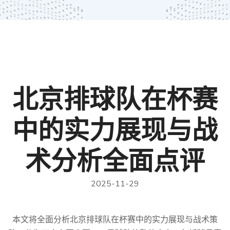
北京排球队在杯赛
中的实力展现与战
术分析全面点评
2025-11-29
本文将全面分析北京排球队在杯赛中的实力展现与战术策