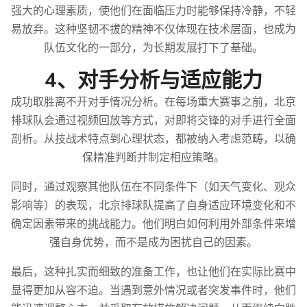
强大的心理素质，使他们在面临压力时能够保持冷静，不轻
易放弃。这种坚韧不拔的精神不仅体现在技术层面，也成为
队伍文化的一部分，为长期发展打下了基础。
4、对手分析与适应能力
成功取胜离不开对手情况分析。在每场重大赛事之前，北京
排球队会通过视频回放等方式，对即将交锋的对手进行全面
剖析。从技战术特点到心理状态，都被纳入考虑范畴，以确
保精准判断并制定相应策略。
同时，通过观察其他队伍在不同条件下（如天气变化、观众
影响等）的表现，北京排球队提高了自身适应环境变化和不
确定因素带来的挑战能力。他们明白如何利用外部条件来增
强自身优势，而不是成为困扰自己的因素。
最后，这种扎实而细致的准备工作，也让他们在实际比赛中
显得更加从容不迫。当遇到意外情况或者突发事件时，他们