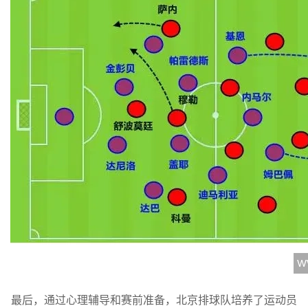
最后，通过心理辅导和赛前准备，北京排球队培养了运动员