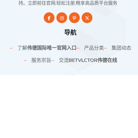
持。立即前往官网,轻松注册,畅享高品质平台服务
导航
了解
伟德国际唯一官网入口
产品分类
集团动态
服务宗旨
交流
BETVLCTOR伟德在线
网站地图
SiteMap
联系方式
北京市怀柔区雁栖经济开发区雁栖大街13号3层（集群注册）