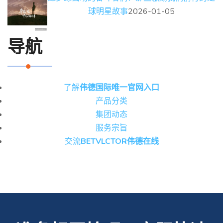
球明星故事
2026-01-05
导航
了解
伟德国际唯一官网入口
产品分类
集团动态
服务宗旨
交流
BETVLCTOR伟德在线