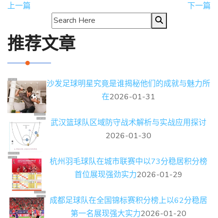
上一篇
下一篇
推荐文章
沙发足球明星究竟是谁揭秘他们的成就与魅力所
在
2026-01-31
武汉篮球队区域防守战术解析与实战应用探讨
2026-01-30
杭州羽毛球队在城市联赛中以73分稳居积分榜
首位展现强劲实力
2026-01-29
成都足球队在全国锦标赛积分榜上以62分稳居
第一名展现强大实力
2026-01-20