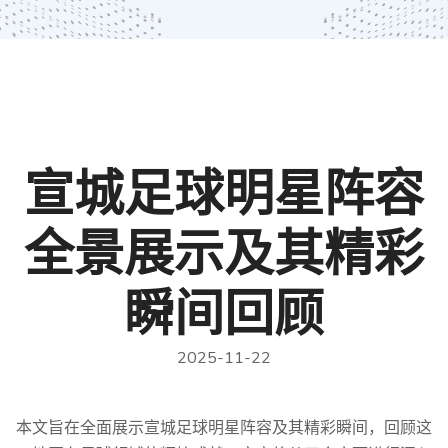
宣城足球明星阵容
全景展示及其精彩
瞬间回顾
2025-11-22
本文旨在全面展示宣城足球明星阵容及其精彩瞬间，回顾这