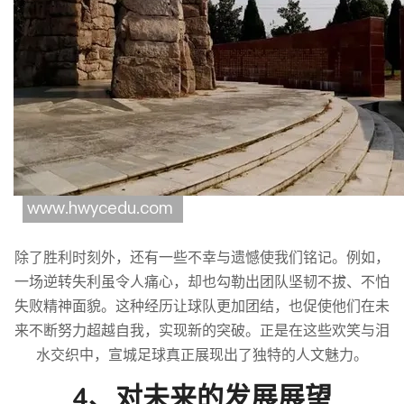
除了胜利时刻外，还有一些不幸与遗憾使我们铭记。例如，
一场逆转失利虽令人痛心，却也勾勒出团队坚韧不拔、不怕
失败精神面貌。这种经历让球队更加团结，也促使他们在未
来不断努力超越自我，实现新的突破。正是在这些欢笑与泪
水交织中，宣城足球真正展现出了独特的人文魅力。
4、对未来的发展展望