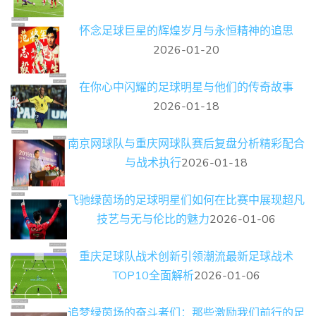
怀念足球巨星的辉煌岁月与永恒精神的追思
2026-01-20
在你心中闪耀的足球明星与他们的传奇故事
2026-01-18
南京网球队与重庆网球队赛后复盘分析精彩配合
与战术执行
2026-01-18
飞驰绿茵场的足球明星们如何在比赛中展现超凡
技艺与无与伦比的魅力
2026-01-06
重庆足球队战术创新引领潮流最新足球战术
TOP10全面解析
2026-01-06
追梦绿茵场的奋斗者们：那些激励我们前行的足