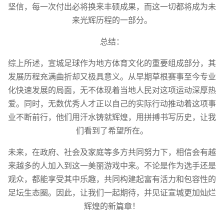
坚信，每一次付出必将换来丰硕成果，而这一切都将成为未
来光辉历程的一部分。
总结：
综上所述，宣城足球作为地方体育文化的重要组成部分，其
发展历程充满曲折却又极具意义。从早期草根赛事至今专业
化快速发展的局面，无不体现着当地人民对这项运动深厚热
爱。同时，无数优秀人才正以自己的实际行动推动着这项事
业不断前行，他们用汗水铸就辉煌，用拼搏书写历史，让我
们看到了希望所在。
未来，在政府、社会及家庭等多方共同努力下，相信会有越
来越多的人加入到这一美丽游戏中来。不论是作为选手还是
观众，都能享受其中乐趣，共同构建起富有活力和包容性的
足坛生态圈。因此，让我们一起期待，并见证宣城更加灿烂
辉煌的新篇章！