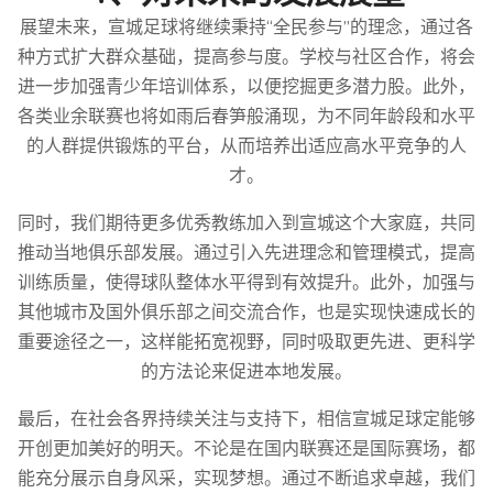
展望未来，宣城足球将继续秉持“全民参与”的理念，通过各
种方式扩大群众基础，提高参与度。学校与社区合作，将会
进一步加强青少年培训体系，以便挖掘更多潜力股。此外，
各类业余联赛也将如雨后春笋般涌现，为不同年龄段和水平
的人群提供锻炼的平台，从而培养出适应高水平竞争的人
才。
同时，我们期待更多优秀教练加入到宣城这个大家庭，共同
推动当地俱乐部发展。通过引入先进理念和管理模式，提高
训练质量，使得球队整体水平得到有效提升。此外，加强与
其他城市及国外俱乐部之间交流合作，也是实现快速成长的
重要途径之一，这样能拓宽视野，同时吸取更先进、更科学
的方法论来促进本地发展。
最后，在社会各界持续关注与支持下，相信宣城足球定能够
开创更加美好的明天。不论是在国内联赛还是国际赛场，都
能充分展示自身风采，实现梦想。通过不断追求卓越，我们