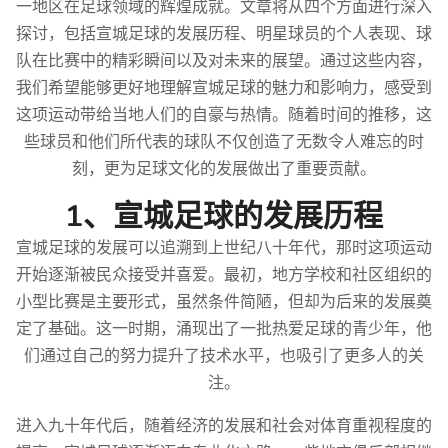
一地区在足球领域的辉煌成就。文章将从四个方面进行深入
探讨，包括宣城足球的发展历程、明星球员的个人表现、球
队在比赛中的精彩瞬间以及对未来的展望。通过这些内容，
我们希望能够更好地理解宣城足球的魅力和影响力，感受到
这项运动带给当地人们的自豪与热情。随着时间的推移，这
些球员和他们所代表的球队不仅创造了无数令人难忘的时
刻，更为足球文化的发展做出了重要贡献。
1、宣城足球的发展历程
宣城足球的发展可以追溯到上世纪八十年代，那时这项运动
开始逐渐被民众接受并喜爱。最初，地方学校和社区组织的
小型比赛是主要形式，虽然条件简陋，但却为后来的发展奠
定了基础。这一时期，涌现出了一批热爱足球的青少年，他
们通过自己的努力提升了技术水平，也吸引了更多人的关
注。
进入九十年代后，随着经济的发展和社会对体育重视程度的